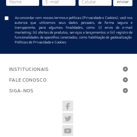
enviar
Ao concordar com nossos termos e políticas (Privacidade e Cookies), você nos
autoriza que utilizemos seus dados pessoais, de forma segura e
transparente, para algumas finalidades, como: (i) envio de e-mail
marketing; (ii) ofertas de produtos, serviços e lançamentos; e (iii) registro de
funcionalidades de aparelhos conectados, como habilitação de geolocalização.
Políticas de Privacidade e Cookies
INSTITUCIONAIS
FALE CONOSCO
SIGA-NOS