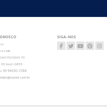
CONOSCO
SIGA-NOS
ice
ice Ltda
.040.170/0001-70
: (11) 3662-0855
(11) 94030-7288
p:
ntato@luxnet.com.br