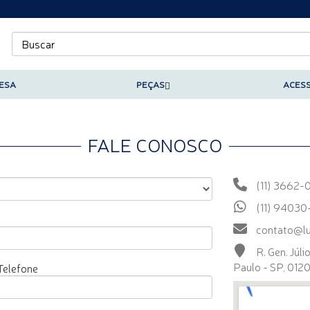
ESA
PEÇAS
ACES
FALE CONOSCO
(11) 3662-
(11) 9403
contato@lu
R. Gen. Júli
Paulo - SP, 012
Telefone