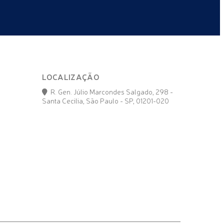
LOCALIZAÇÃO
R. Gen. Júlio Marcondes Salgado, 298 -
Santa Cecilia, São Paulo - SP, 01201-020