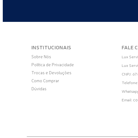
INSTITUCIONAIS
FALE 
Sobre Nós
Lux Serv
Política de Privacidade
Lux Serv
Trocas e Devoluções
CNPJ: 67
Como Comprar
Telefone
Dúvidas
Whatsap
co
Email: