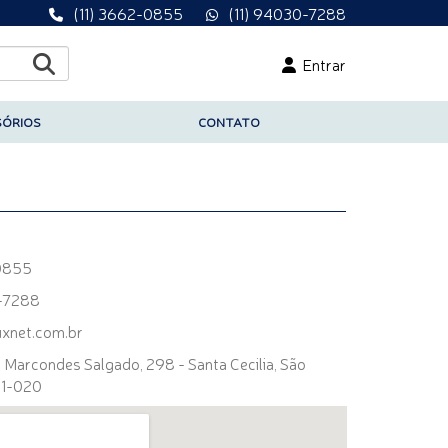
(11) 3662-0855
(11) 94030-7288
Entrar
SÓRIOS
CONTATO
0855
0-7288
xnet.com.br
o Marcondes Salgado, 298 - Santa Cecilia, São
01-020